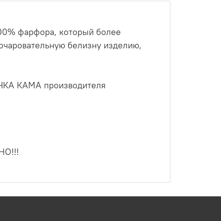
00% фарфора, который более
 очаровательную белизну изделию,
ЧКА КАМА производителя
О!!!