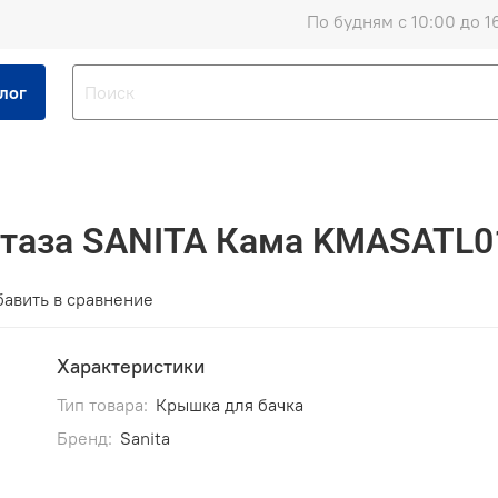
По будням с 10:00 до 1
лог
итаза SANITA Кама KMASATL0
авить в сравнение
Характеристики
Тип товара:
Крышка для бачка
Бренд:
Sanita