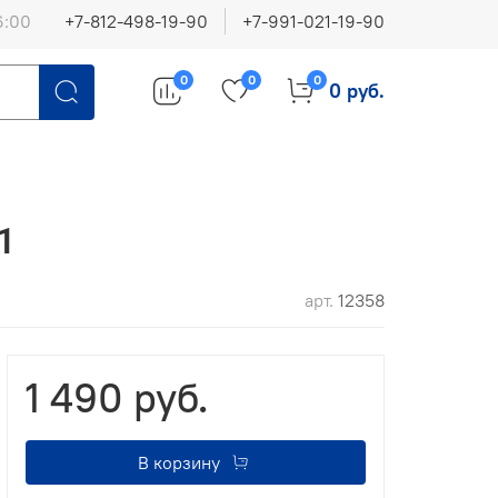
6:00
+7-812-498-19-90
+7-991-021-19-90
0
0
0
0 руб.
1
арт.
12358
1 490 руб.
В корзину