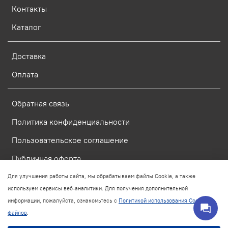
Контакты
Каталог
Доставка
Оплата
Обратная связь
Политика конфиденциальности
Пользовательское соглашение
Публичная оферта
Для улучшения работы сайта, мы обрабатываем файлы Cookie, а также
используем сервисы веб-аналитики. Для получения дополнительной
© 2026 Любое использование контента без письменного
разрешения запрещено.
информации, пожалуйста, ознакомьтесь с
Политикой использования Cookie-
файлов
.