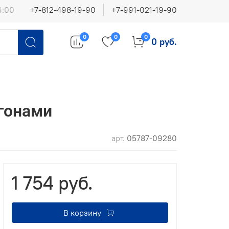
6:00
+7-812-498-19-90
+7-991-021-19-90
0
0
0
0 руб.
сгонами
арт.
05787-09280
1 754 руб.
В корзину